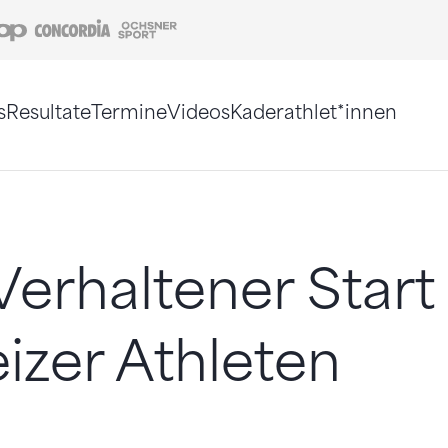
Coop
Concordia
Ochsner Sport
s
Resultate
Termine
Videos
Kaderathlet*innen
tigt. Alternativ können Sie die Sitemap ohne Jav
erhaltener Start
zer Athleten