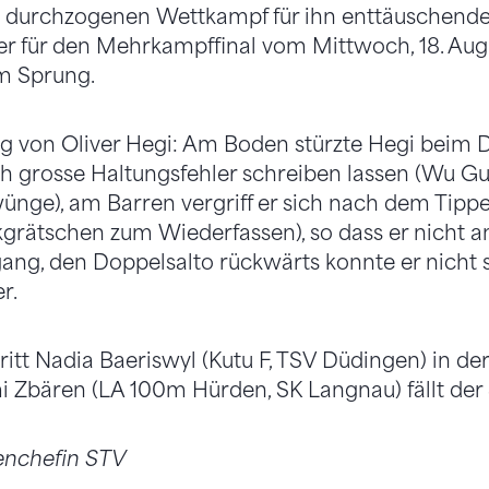
durchzogenen Wettkampf für ihn enttäuschender 
er für den Mehrkampffinal vom Mittwoch, 18. Aug
m Sprung.
ag von Oliver Hegi: Am Boden stürzte Hegi beim 
ch grosse Haltungsfehler schreiben lassen (Wu G
ge), am Barren vergriff er sich nach dem Tippe
grätschen zum Wiederfassen), so dass er nicht 
ang, den Doppelsalto rückwärts konnte er nicht
r.
itt Nadia Baeriswyl (Kutu F, TSV Düdingen) in der
 Zbären (LA 100m Hürden, SK Langnau) fällt der 
enchefin STV