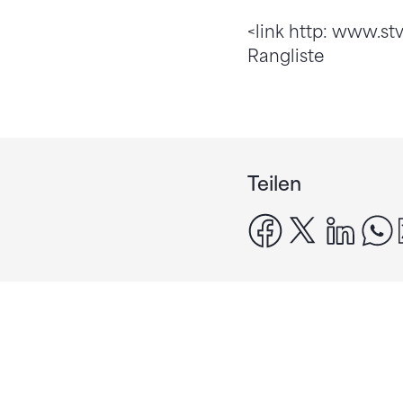
<link http: www.stv
Rangliste
Teilen
facebook
x
linke