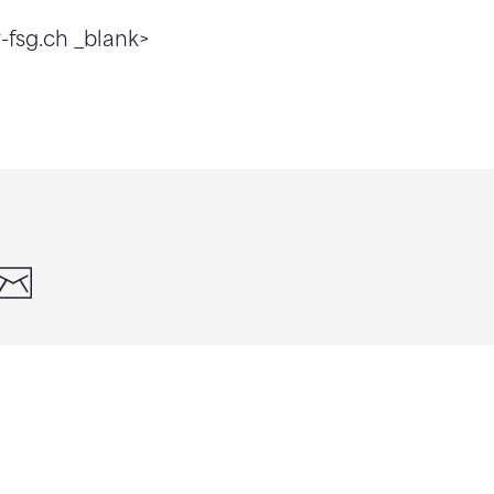
-fsg.ch _blank>
din
whatsapp
email