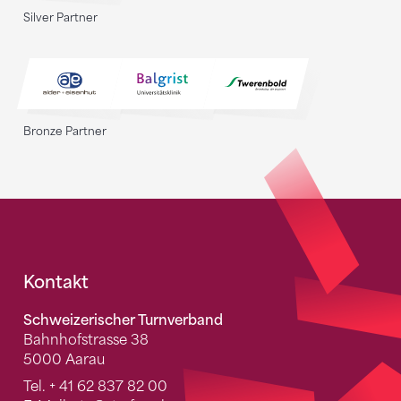
Silver Partner
Bronze Partner
Fusszeile
Kontakt
Schweizerischer Turnverband
Bahnhofstrasse 38
5000 Aarau
Tel.
+ 41 62 837 82 00