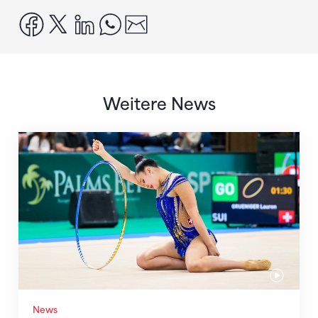
facebook
x
linkedin
whatsapp
email
Weitere News
Nächster Halt: Weltmeisterschaft
News