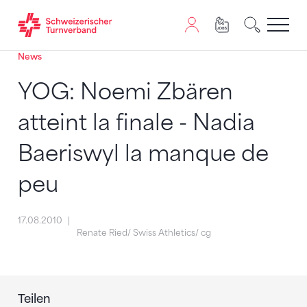
News
Zum Inhalt springen
Zur Sitemap navigieren
Zum Navigieren dieser Seite wird JavaScript benötigt. A
YOG: Noemi Zbären
atteint la finale - Nadia
Baeriswyl la manque de
peu
17.08.2010
Renate Ried/ Swiss Athletics/ cg
Teilen