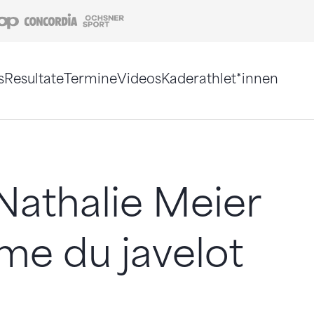
Coop
Concordia
Ochsner Sport
s
Resultate
Termine
Videos
Kaderathlet*innen
tigt. Alternativ können Sie die Sitemap ohne Jav
athalie Meier
me du javelot