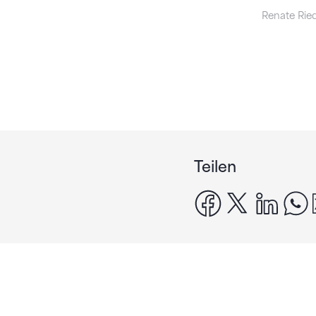
Renate Ried
Teilen
facebook
x
linke