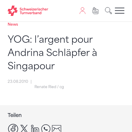
News
Zum Inhalt springen
Zur Sitemap navigieren
Zum Navigieren dieser Seite wird JavaScript benötigt. A
YOG: l’argent pour
Andrina Schläpfer à
Singapour
23.08.2010
Renate Ried / cg
Teilen
facebook
x
linkedin
whatsapp
email