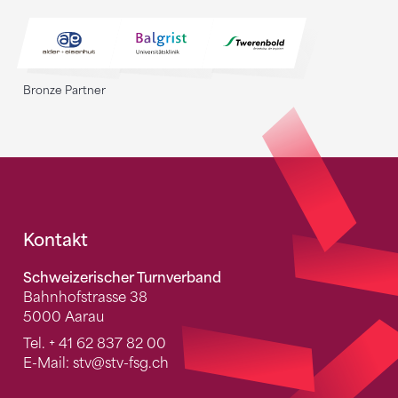
Bronze Partner
Fusszeile
Kontakt
Schweizerischer Turnverband
Bahnhofstrasse 38
5000 Aarau
Tel.
+ 41 62 837 82 00
E-Mail:
stv
@stv-fsg.ch