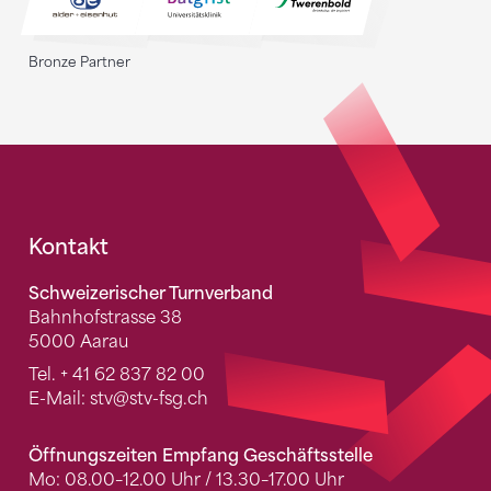
Bronze Partner
Fusszeile
Kontakt
Schweizerischer Turnverband
Bahnhofstrasse 38
5000 Aarau
Tel.
+ 41 62 837 82 00
E-Mail:
stv
@stv-fsg.ch
Öffnungszeiten Empfang Geschäftsstelle
Mo: 08.00–12.00 Uhr / 13.30–17.00 Uhr