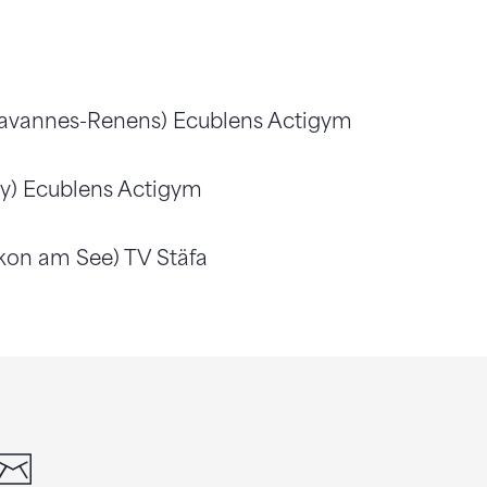
havannes-Renens) Ecublens Actigym
ny) Ecublens Actigym
kon am See) TV Stäfa
din
whatsapp
email