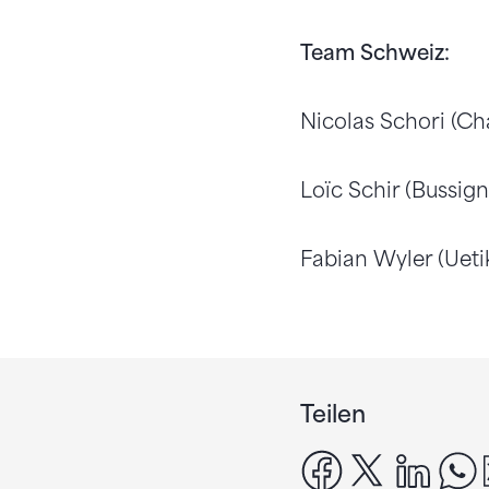
Team Schweiz:
Nicolas Schori (C
Loïc Schir (Bussig
Fabian Wyler (Ueti
Teilen
facebook
x
linke