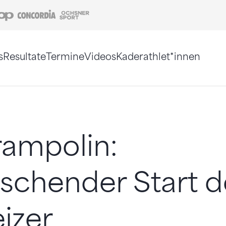
Coop
Concordia
Ochsner Sport
s
Resultate
Termine
Videos
Kaderathlet*innen
tigt. Alternativ können Sie die Sitemap ohne Jav
ampolin:
schender Start d
izer