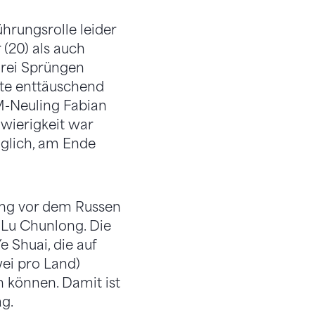
ührungsrolle leider
(20) als auch
drei Sprüngen
ute enttäuschend
WM-Neuling Fabian
hwierigkeit war
öglich, am Ende
ong vor dem Russen
Lu Chunlong. Die
 Shuai, die auf
ei pro Land)
n können. Damit ist
ag.