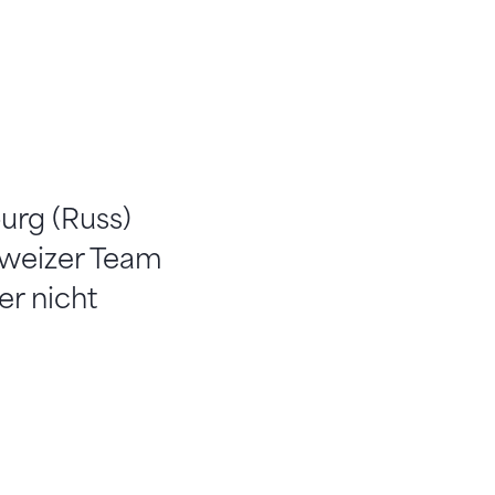
urg (Russ)
hweizer Team
r nicht