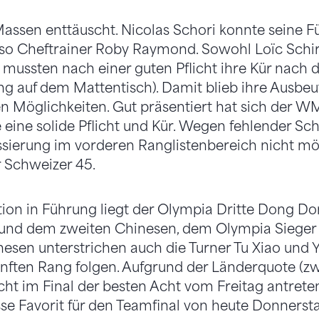
 Massen enttäuscht. Nicolas Schori konnte seine F
so Cheftrainer Roby Raymond. Sowohl Loïc Schir 
) mussten nach einer guten Pflicht ihre Kür nach 
g auf dem Mattentisch). Damit blieb ihre Ausbe
en Möglichkeiten. Gut präsentiert hat sich der 
te eine solide Pflicht und Kür. Wegen fehlender Sc
assierung im vorderen Ranglistenbereich nicht m
r Schweizer 45.
tion in Führung liegt der Olympia Dritte Dong D
und dem zweiten Chinesen, dem Olympia Sieger 
sen unterstrichen auch die Turner Tu Xiao und Ye
nften Rang folgen. Aufgrund der Länderquote (zw
cht im Final der besten Acht vom Freitag antrete
sse Favorit für den Teamfinal von heute Donnerst