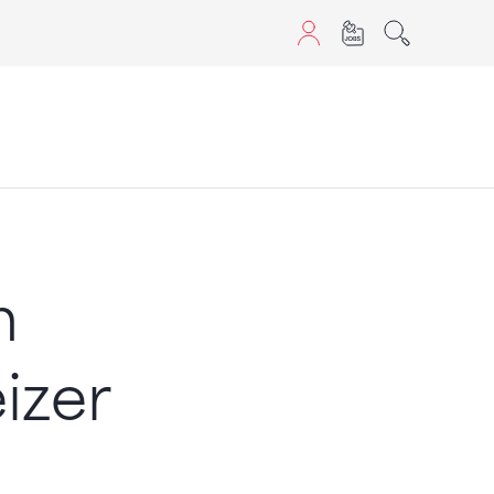
aScript nutzen.
m
izer