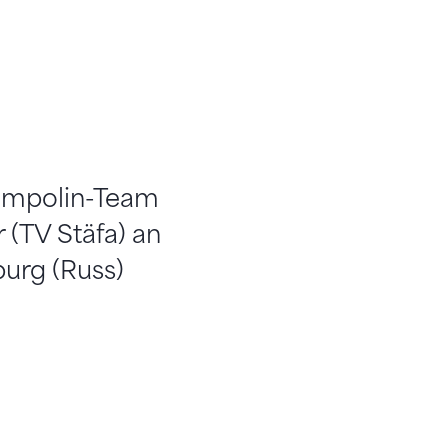
rampolin-Team
 (TV Stäfa) an
burg (Russ)