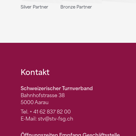
Silver Partner
Bronze Partner
Fusszeile
Kontakt
Schweizerischer Turnverband
Bahnhofstrasse 38
5000 Aarau
Tel.
+ 41 62 837 82 00
E-Mail:
stv
@stv-fsg.ch
Öffnungszeiten Empfang Geschäftsstelle