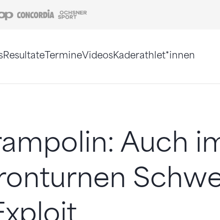
Coop
Concordia
Ochsner Sport
s
Resultate
Termine
Videos
Kaderathlet*innen
tigt. Alternativ können Sie die Sitemap ohne Jav
ampolin: Auch i
ronturnen Schwe
xploit