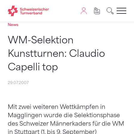
News
Zum Inhalt springen
Zur Sitemap navigieren
Zum Navigieren dieser Seite wird JavaScript benötigt. A
WM-Selektion
Kunstturnen: Claudio
Capelli top
29.07.2007
Mit zwei weiteren Wettkämpfen in
Magglingen wurde die Selektionsphase
des Schweizer Männerkaders für die WM
in Stuttgart (1. bis 9. September)