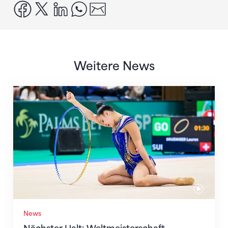
facebook
x
linkedin
whatsapp
email
Weitere News
Nächster Halt: Weltmeisterschaft
News