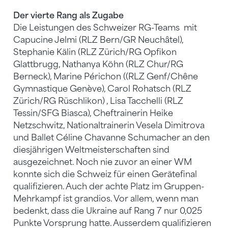
Der vierte Rang als Zugabe
Die Leistungen des Schweizer RG-Teams mit
Capucine Jelmi (RLZ Bern/GR Neuchâtel),
Stephanie Kälin (RLZ Zürich/RG Opfikon
Glattbrugg, Nathanya Köhn (RLZ Chur/RG
Berneck), Marine Périchon ((RLZ Genf/Chêne
Gymnastique Genève), Carol Rohatsch (RLZ
Zürich/RG Rüschlikon) , Lisa Tacchelli (RLZ
Tessin/SFG Biasca), Cheftrainerin Heike
Netzschwitz, Nationaltrainerin Vesela Dimitrova
und Ballet Céline Chavanne Schumacher an den
diesjährigen Weltmeisterschaften sind
ausgezeichnet. Noch nie zuvor an einer WM
konnte sich die Schweiz für einen Gerätefinal
qualifizieren. Auch der achte Platz im Gruppen-
Mehrkampf ist grandios. Vor allem, wenn man
bedenkt, dass die Ukraine auf Rang 7 nur 0,025
Punkte Vorsprung hatte. Ausserdem qualifizieren