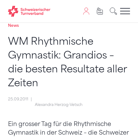
News
Zum Inhalt springen
Zur Sitemap navigieren
Zum Navigieren dieser Seite wird JavaScript benötigt. A
WM Rhythmische
Gymnastik: Grandios –
die besten Resultate aller
Zeiten
25.09.2011
Alexandra Herzog-Vetsch
Ein grosser Tag für die Rhythmische
Gymnastik in der Schweiz – die Schweizer