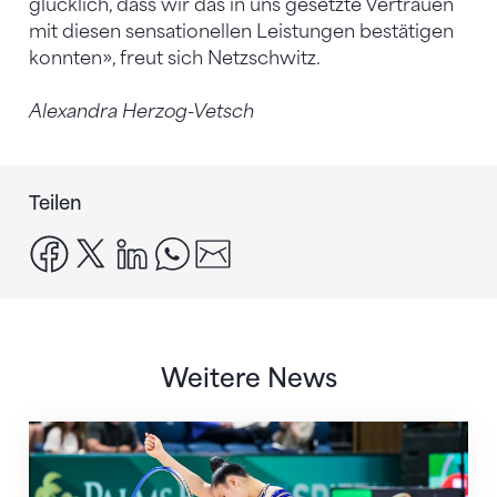
glücklich, dass wir das in uns gesetzte Vertrauen
mit diesen sensationellen Leistungen bestätigen
konnten», freut sich Netzschwitz.
Alexandra Herzog-Vetsch
Teilen
facebook
x
linkedin
whatsapp
email
Weitere News
Nächster Halt: Weltmeisterschaft