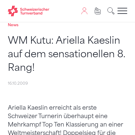
News
Zum Inhalt springen
Zur Sitemap navigieren
Zum Navigieren dieser Seite wird JavaScript benötigt. A
WM Kutu: Ariella Kaeslin
auf dem sensationellen 8.
Rang!
16.10.2009
Ariella Kaeslin erreicht als erste
Schweizer Turnerin überhaupt eine
Mehrkampf Top Ten Klassierung an einer
Weltmeisterschaft! Doppelsieg für die