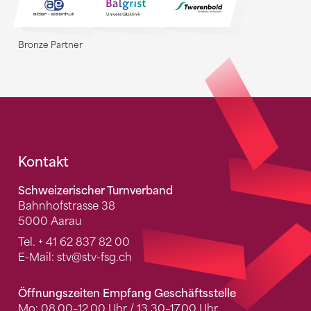
Bronze Partner
Fusszeile
Kontakt
Schweizerischer Turnverband
Bahnhofstrasse 38
5000 Aarau
Tel.
+ 41 62 837 82 00
E-Mail:
stv
@stv-fsg.ch
Öffnungszeiten Empfang Geschäftsstelle
Mo: 08.00–12.00 Uhr / 13.30–17.00 Uhr