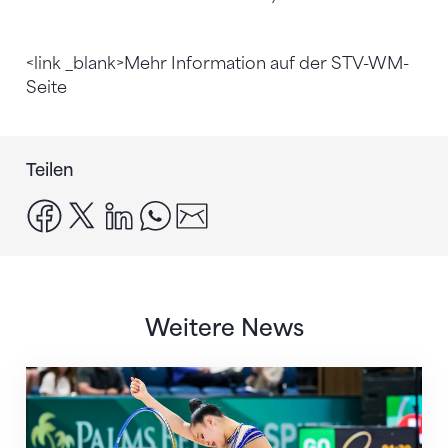
<link _blank>Mehr Information auf der STV-WM-
Seite
Teilen
facebook
x
linkedin
whatsapp
email
Weitere News
Nächster Halt: Weltmeisterschaft