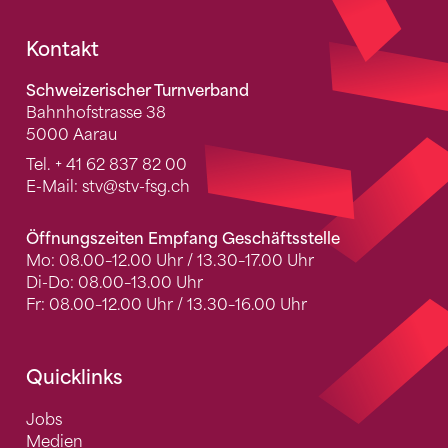
Fusszeile
Kontakt
Schweizerischer Turnverband
Bahnhofstrasse 38
5000 Aarau
Tel.
+ 41 62 837 82 00
E-Mail:
stv
@stv-fsg.ch
Öffnungszeiten Empfang Geschäftsstelle
Mo: 08.00–12.00 Uhr / 13.30–17.00 Uhr
Di-Do: 08.00–13.00 Uhr
Fr: 08.00–12.00 Uhr / 13.30–16.00 Uhr
Quicklinks
Jobs
Medien