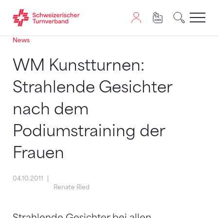
News
Zum Inhalt springen
Zur Sitemap navigieren
Zum Navigieren dieser Seite wird JavaScript benötigt. A
WM Kunstturnen:
Strahlende Gesichter
nach dem
Podiumstraining der
Frauen
04.10.2011
Renate Ried
Strahlende Gesichter bei allen