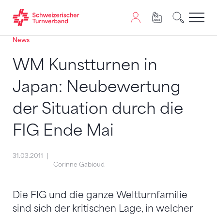
News
Zum Inhalt springen
Zur Sitemap navigieren
Zum Navigieren dieser Seite wird JavaScript benötigt. A
WM Kunstturnen in
Japan: Neubewertung
der Situation durch die
FIG Ende Mai
31.03.2011
Corinne Gabioud
Die FIG und die ganze Weltturnfamilie
sind sich der kritischen Lage, in welcher