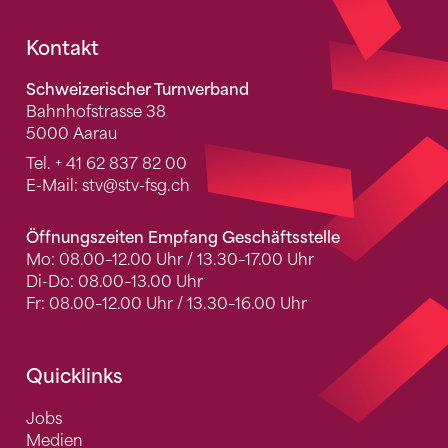
Fusszeile
Kontakt
Schweizerischer Turnverband
Bahnhofstrasse 38
5000 Aarau
Tel.
+ 41 62 837 82 00
E-Mail:
stv
@stv-fsg.ch
Öffnungszeiten Empfang Geschäftsstelle
Mo: 08.00–12.00 Uhr / 13.30–17.00 Uhr
Di-Do: 08.00–13.00 Uhr
Fr: 08.00–12.00 Uhr / 13.30–16.00 Uhr
Quicklinks
Jobs
Medien