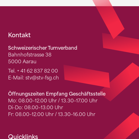
Fusszeile
Kontakt
Schweizerischer Turnverband
Bahnhofstrasse 38
5000 Aarau
Tel.
+ 41 62 837 82 00
E-Mail:
stv
@stv-fsg.ch
Öffnungszeiten Empfang Geschäftsstelle
Mo: 08.00–12.00 Uhr / 13.30–17.00 Uhr
Di-Do: 08.00–13.00 Uhr
Fr: 08.00–12.00 Uhr / 13.30–16.00 Uhr
Quicklinks