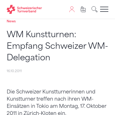
News
Zum Inhalt springen
Zur Sitemap navigieren
Zum Navigieren dieser Seite wird JavaScript benötigt. A
WM Kunstturnen:
Empfang Schweizer WM-
Delegation
16.10.2011
Die Schweizer Kunstturnerinnen und
Kunstturner treffen nach ihren WM-
Einsätzen in Tokio am Montag, 17. Oktober
2011 in Zürich-Kloten ein.