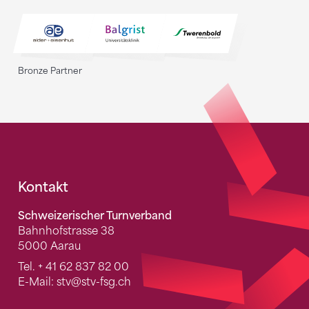
Bronze Partner
Fusszeile
Kontakt
Schweizerischer Turnverband
Bahnhofstrasse 38
5000 Aarau
Tel.
+ 41 62 837 82 00
E-Mail:
stv
@stv-fsg.ch