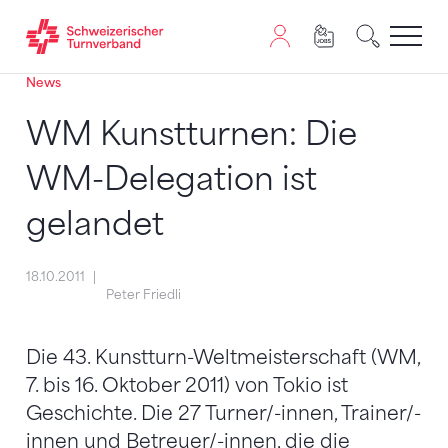
News
Zum Inhalt springen
Zur Sitemap navigieren
Zum Navigieren dieser Seite wird JavaScript benötigt. A
WM Kunstturnen: Die
WM-Delegation ist
gelandet
18.10.2011
Peter Friedli
Die 43. Kunstturn-Weltmeisterschaft (WM,
7. bis 16. Oktober 2011) von Tokio ist
Geschichte. Die 27 Turner/-innen, Trainer/-
innen und Betreuer/-innen, die die