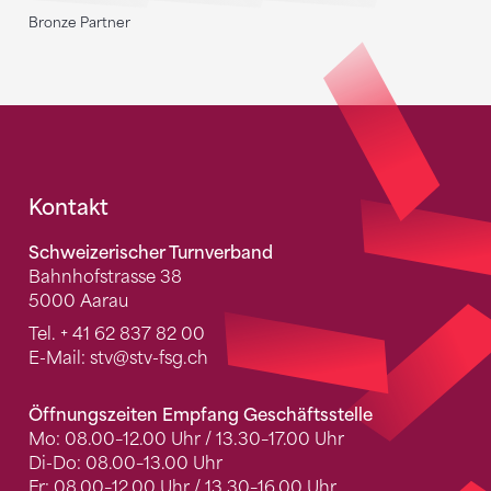
Bronze Partner
Fusszeile
Kontakt
Schweizerischer Turnverband
Bahnhofstrasse 38
5000 Aarau
Tel.
+ 41 62 837 82 00
E-Mail:
stv
@stv-fsg.ch
Öffnungszeiten Empfang Geschäftsstelle
Mo: 08.00–12.00 Uhr / 13.30–17.00 Uhr
Di-Do: 08.00–13.00 Uhr
Fr: 08.00–12.00 Uhr / 13.30–16.00 Uhr