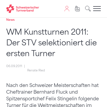
News
Zum Inhalt springen
Zur Sitemap navigieren
Zum Navigieren dieser Seite wird JavaScript benötigt. A
WM Kunstturnen 2011:
Der STV selektioniert die
ersten Turner
06.09.2011
Renate Ried
Nach den Schweizer Meisterschaften hat
Cheftrainer Bernhard Fluck und
Spitzensportchef Felix Stingelin folgende
Turner für die Weltmeisterschaften im