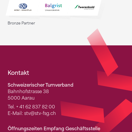
Bronze Partner
Fusszeile
Kontakt
Schweizerischer Turnverband
Bahnhofstrasse 38
5000 Aarau
Tel.
+ 41 62 837 82 00
E-Mail:
stv
@stv-fsg.ch
Öffnungszeiten Empfang Geschäftsstelle