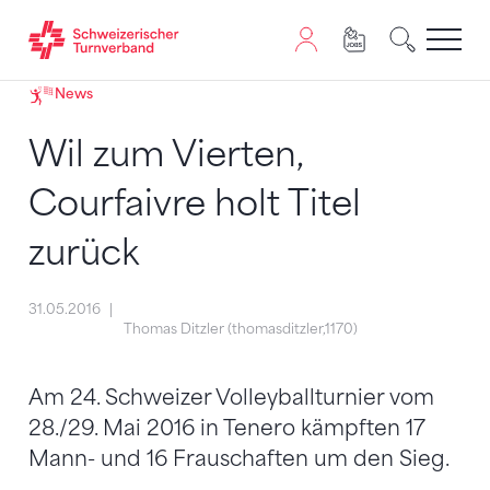
Zum Inhalt springen
Zur Sitemap navigieren
Zum Navigieren dieser Seite wird JavaScript benötigt. A
News
Wil zum Vierten,
Courfaivre holt Titel
zurück
31.05.2016
Thomas Ditzler (thomasditzler,1170)
Am 24. Schweizer Volleyballturnier vom
28./29. Mai 2016 in Tenero kämpften 17
Mann- und 16 Frauschaften um den Sieg.