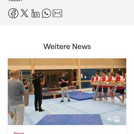
facebook
x
linkedin
whatsapp
email
Weitere News
Mit klaren Zielen nach Zagreb
News