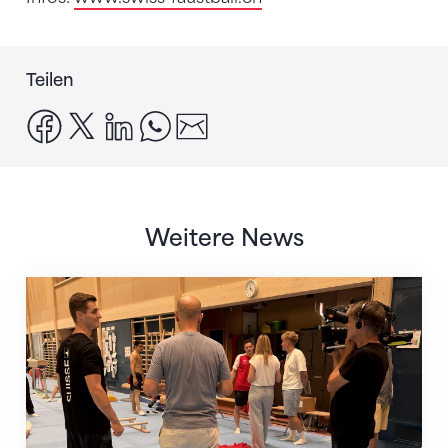
Teilen
facebook
x
linkedin
whatsapp
email
Weitere News
Mit klaren Zielen nach Zagreb