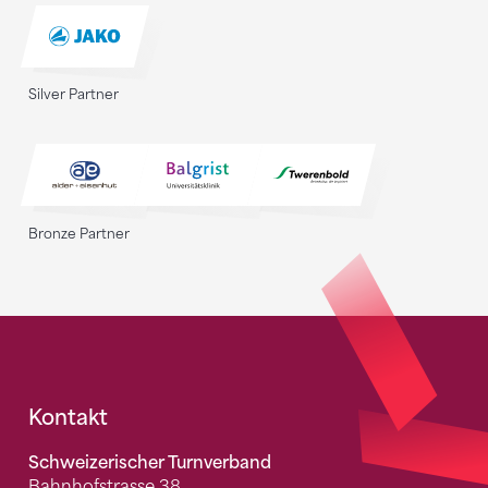
Silver Partner
Bronze Partner
Fusszeile
Kontakt
Schweizerischer Turnverband
Bahnhofstrasse 38