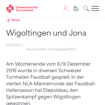
Zum Inhalt springen
Zur Sitemap navigieren
Zum Navigieren dieser Seite wird JavaScript benötigt. A
News
Wigoltingen und Jona
10.12.2018
Thomas Ditzler (thomasditzler,1170)
Am Wochenende vom 8./9. Dezember
2018 wurde in diversen Schweizer
Turnhallen Faustball gespielt. In der
vierten NLA-Männerrunde der Faustball-
Hallensaison hat Diepoldsau den
Spitzenkampf gegen Wigoltingen
gewonnen.