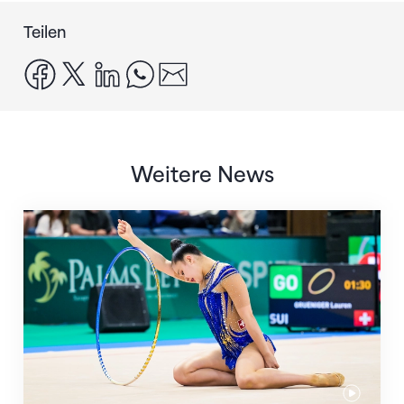
Teilen
facebook
x
linkedin
whatsapp
email
Weitere News
Nächster Halt: Weltmeisterschaft