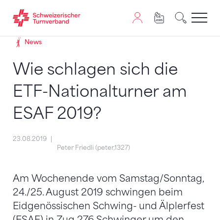
Zum Inhalt springen
Zur Sitemap navigieren
Zum Navigieren dieser Seite wird JavaScript benötigt. A
News
Wie schlagen sich die
ETF-Nationalturner am
ESAF 2019?
23.08.2019
Peter Friedli (peter,1327)
Am Wochenende vom Samstag/Sonntag,
24./25. August 2019 schwingen beim
Eidgenössischen Schwing- und Älplerfest
(ESAF) in Zug 276 Schwinger um den