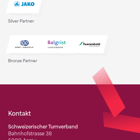
Silver Partner
Bronze Partner
Fusszeile
Kontakt
Schweizerischer Turnverband
Bahnhofstrasse 38