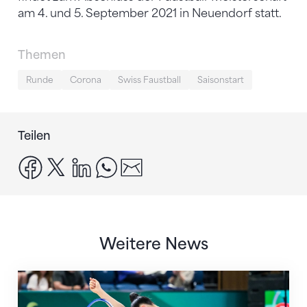
am 4. und 5. September 2021 in Neuendorf statt.
Themen
Runde
Corona
Swiss Faustball
Saisonstart
Teilen
facebook
x
linkedin
whatsapp
email
Weitere News
Nächster Halt: Weltmeisterschaft