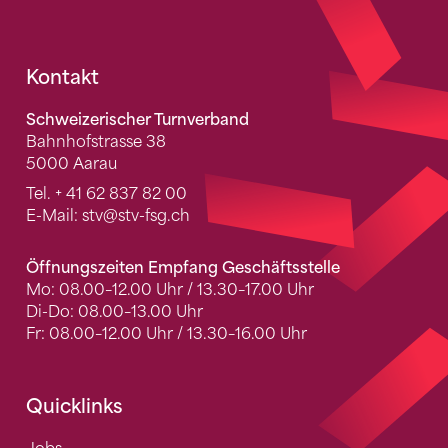
Fusszeile
Kontakt
Schweizerischer Turnverband
Bahnhofstrasse 38
5000 Aarau
Tel.
+ 41 62 837 82 00
E-Mail:
stv
@stv-fsg.ch
Öffnungszeiten Empfang Geschäftsstelle
Mo: 08.00–12.00 Uhr / 13.30–17.00 Uhr
Di-Do: 08.00–13.00 Uhr
Fr: 08.00–12.00 Uhr / 13.30–16.00 Uhr
Quicklinks