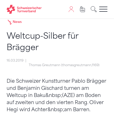
Zum Inhalt springen
Zur Sitemap navigieren
Zum Navigieren dieser Seite wird JavaScript benötigt. A
News
Weltcup-Silber für
Brägger
16.03.2019
Thomas Greutmann (thomasgreutmann,1169)
Die Schweizer Kunstturner Pablo Brägger
und Benjamin Gischard turnen am
Weltcup in Baku&nbsp;(AZE) am Boden
auf zweiten und den vierten Rang. Oliver
Hegi wird Achter&nbsp;am Barren.