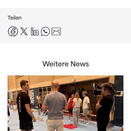
Teilen
facebook
x
linkedin
whatsapp
email
Weitere News
Mit klaren Zielen nach Zagreb