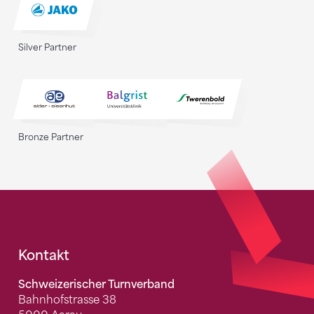
Silver Partner
Bronze Partner
Fusszeile
Kontakt
Schweizerischer Turnverband
Bahnhofstrasse 38