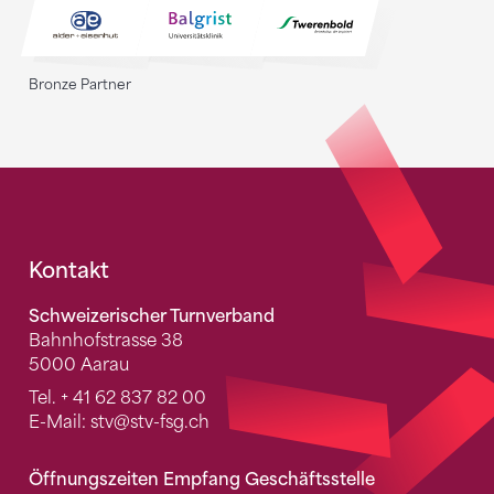
Bronze Partner
Fusszeile
Kontakt
Schweizerischer Turnverband
Bahnhofstrasse 38
5000 Aarau
Tel.
+ 41 62 837 82 00
E-Mail:
stv
@stv-fsg.ch
Öffnungszeiten Empfang Geschäftsstelle