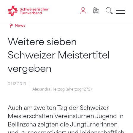
Zum Inhalt springen
Zur Sitemap navigieren
Zum Navigieren dieser Seite wird JavaScript benötigt. A
News
Weitere sieben
Schweizer Meistertitel
vergeben
01.12.2019
Alexandra Herzog (aherzog,1272)
Auch am zweiten Tag der Schweizer
Meisterschaften Vereinsturnen Jugend in
Bellinzona zeigten die Jungturnerinnen
und -turner motiviert und leidenschaftlich