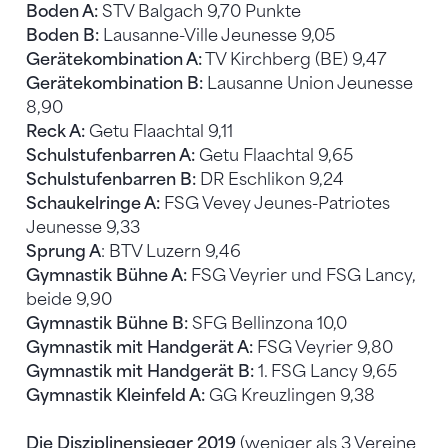
Boden A:
STV Balgach 9,70 Punkte
Boden B:
Lausanne-Ville Jeunesse 9,05
Gerätekombination A:
TV Kirchberg (BE) 9,47
Gerätekombination B:
Lausanne Union Jeunesse
8,90
Reck A:
Getu Flaachtal 9,11
Schulstufenbarren A:
Getu Flaachtal 9,65
Schulstufenbarren B:
DR Eschlikon 9,24
Schaukelringe A:
FSG Vevey Jeunes-Patriotes
Jeunesse 9,33
Sprung A
: BTV Luzern 9,46
Gymnastik Bühne A:
FSG Veyrier und FSG Lancy,
beide 9,90
Gymnastik Bühne B:
SFG Bellinzona 10,0
Gymnastik mit Handgerät A:
FSG Veyrier 9,80
Gymnastik mit Handgerät B:
1. FSG Lancy 9,65
Gymnastik Kleinfeld A:
GG Kreuzlingen 9,38
Die Disziplinensieger 2019
(weniger als 3 Vereine