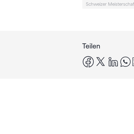
Schweizer Meisterscha
Teilen
facebook
x
linke