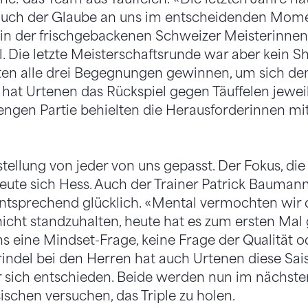
uch der Glaube an uns im entscheidenden Momen
in der frischgebackenen Schweizer Meisterinnen
l. Die letzte Meisterschaftsrunde war aber kein S
n alle drei Begegnungen gewinnen, um sich den T
hat Urtenen das Rückspiel gegen Täuffelen jeweil
r engen Partie behielten die Herausforderinnen mi
stellung von jeder von uns gepasst. Der Fokus, d
reute sich Hess. Auch der Trainer Patrick Baumann
tsprechend glücklich. «Mental vermochten wir di
cht standzuhalten, heute hat es zum ersten Mal g
ns eine Mindset-Frage, keine Frage der Qualität od
rindel bei den Herren hat auch Urtenen diese Sai
r sich entschieden. Beide werden nun im nächst
schen versuchen, das Triple zu holen.