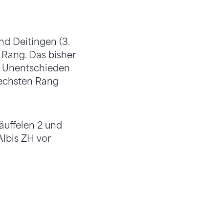
nd Deitingen (3.
 Rang. Das bisher
m Unentschieden
sechsten Rang
Täuffelen 2 und
Albis ZH vor