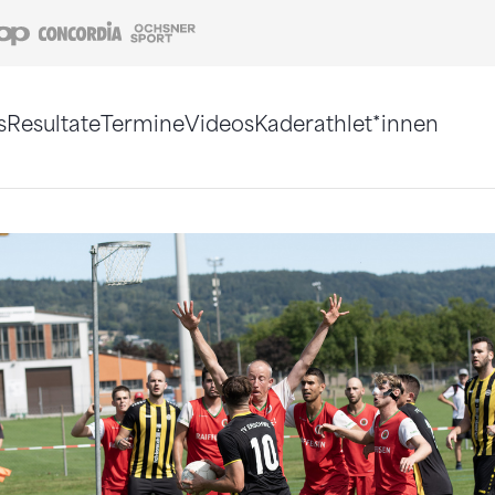
Coop
Concordia
Ochsner Sport
s
Resultate
Termine
Videos
Kaderathlet*innen
tigt. Alternativ können Sie die Sitemap ohne Jav