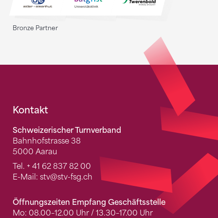
Bronze Partner
Fusszeile
Kontakt
Schweizerischer Turnverband
Bahnhofstrasse 38
5000 Aarau
Tel.
+ 41 62 837 82 00
E-Mail:
stv
@stv-fsg.ch
Öffnungszeiten Empfang Geschäftsstelle
Mo: 08.00–12.00 Uhr / 13.30–17.00 Uhr