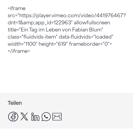
<iframe
src="https://player.vimeo.com/video/441976467?
dnt=1&amp;app_id=122963" allowfullscreen
title="Ein Tag im Leben von Fabian Blum"
class="fluidvids-item" data-fluidvids="loaded"
width="1100" height="619" frameborder="0">
</iframe>
Teilen
facebook
x
linkedin
whatsapp
email