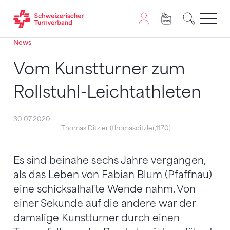
News
Zum Inhalt springen
Zur Sitemap navigieren
Zum Navigieren dieser Seite wird JavaScript benötigt. A
Vom Kunstturner zum
Rollstuhl-Leichtathleten
30.07.2020
Thomas Ditzler (thomasditzler,1170)
Es sind beinahe sechs Jahre vergangen,
als das Leben von Fabian Blum (Pfaffnau)
eine schicksalhafte Wende nahm. Von
einer Sekunde auf die andere war der
damalige Kunstturner durch einen