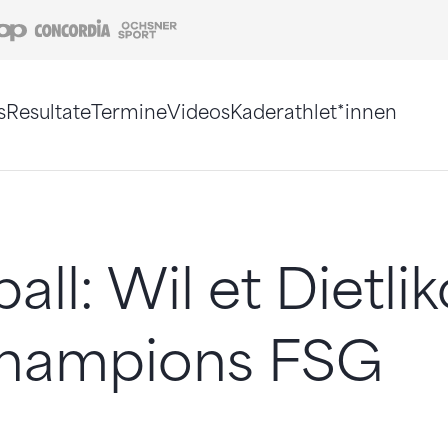
Coop
Concordia
Ochsner Sport
s
Resultate
Termine
Videos
Kaderathlet*innen
tigt. Alternativ können Sie die Sitemap ohne Jav
all: Wil et Dietli
champions FSG