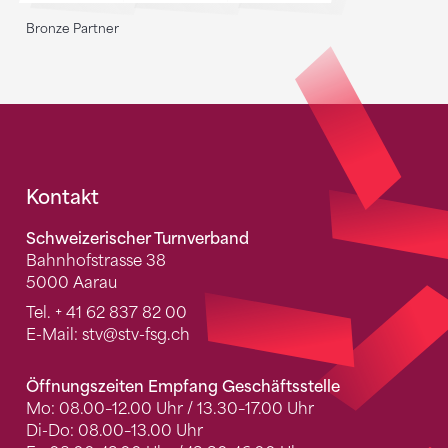
Bronze Partner
Fusszeile
Kontakt
Schweizerischer Turnverband
Bahnhofstrasse 38
5000 Aarau
Tel.
+ 41 62 837 82 00
E-Mail:
stv
@stv-fsg.ch
Öffnungszeiten Empfang Geschäftsstelle
Mo: 08.00–12.00 Uhr / 13.30–17.00 Uhr
Di-Do: 08.00–13.00 Uhr