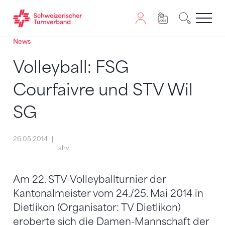
News
Zum Inhalt springen
Zur Sitemap navigieren
Zum Navigieren dieser Seite wird JavaScript benötigt. A
Volleyball: FSG
Courfaivre und STV Wil
SG
26.05.2014
ahv
Am 22. STV-Volleyballturnier der
Kantonalmeister vom 24./25. Mai 2014 in
Dietlikon (Organisator: TV Dietlikon)
eroberte sich die Damen-Mannschaft der