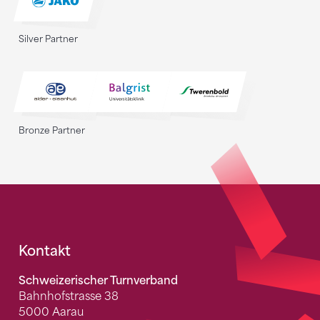
Silver Partner
Bronze Partner
Fusszeile
Kontakt
Schweizerischer Turnverband
Bahnhofstrasse 38
5000 Aarau