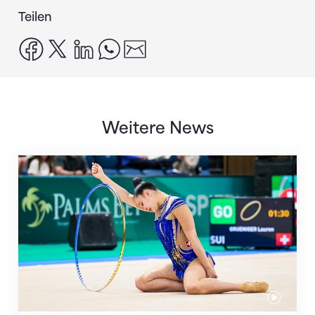
Teilen
facebook
x
linkedin
whatsapp
email
Weitere News
Nächster Halt: Weltmeisterschaft