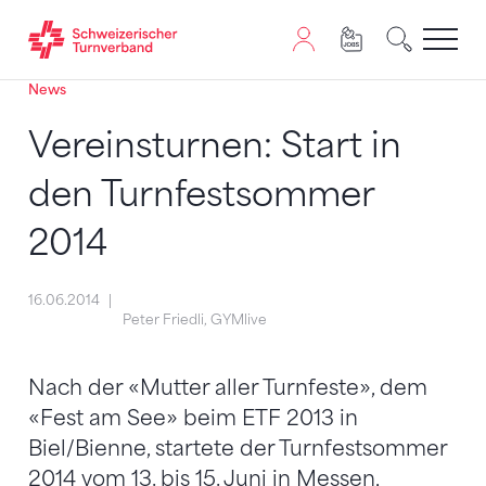
News
Zum Inhalt springen
Zur Sitemap navigieren
Zum Navigieren dieser Seite wird JavaScript benötigt. A
Vereinsturnen: Start in
den Turnfestsommer
2014
16.06.2014
Peter Friedli, GYMlive
Nach der «Mutter aller Turnfeste», dem
«Fest am See» beim ETF 2013 in
Biel/Bienne, startete der Turnfestsommer
2014 vom 13. bis 15. Juni in Messen,