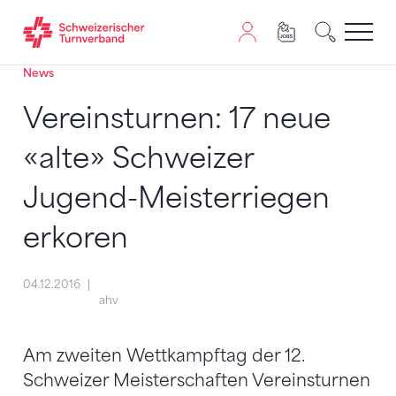
News
Zum Inhalt springen
Zur Sitemap navigieren
Zum Navigieren dieser Seite wird JavaScript benötigt. A
Vereinsturnen: 17 neue
«alte» Schweizer
Jugend-Meisterriegen
erkoren
04.12.2016
ahv
Am zweiten Wettkampftag der 12.
Schweizer Meisterschaften Vereinsturnen