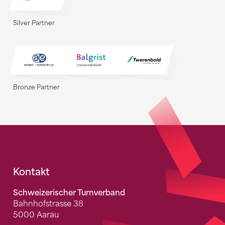
Silver Partner
Bronze Partner
Fusszeile
Kontakt
Schweizerischer Turnverband
Bahnhofstrasse 38
5000 Aarau