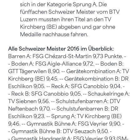
sich in der Kategorie Sprung A. Die
fünffachen Schweizer Meister vom BTV
Luzern mussten ihren Titel an den TV
Kirchberg (BE) abgeben und gar ohne
Medaille nachhause fahren.
Alle Schweizer Meister 2016 im Überblick:
Barren A: FSG Chézard-St-Martin 9,73 Punkte. -
- Boden A: FSG Aigle-Alliance 9,72. -- Boden B:
GTT Tägerwilen 8,90. -- Gerätekombination A: TV
Kirchberg (BE) 9,45. -- Gerätekombination B: DR
Eschlikon 9,05. -- Reck A: SFG Canobbio 9,04. -
- Reck B: SFG Canobbio 9,05. -- Schaukelringe A:
TV Siebnen 9,56. -- Schulstufenbarren A: DTV
Neftenbach 9,70. -- Schulstufenbarren B: DR
Eschlikon 9,23. -- Sprung A: TV Kirchberg (BE)
9,46. -- Gymnastik Bühne A: FSG Veyrier 9,90. -
- Gymnastik Bühne B: DTV Seuzach 9,50. -
- Gymnastik Handgerät A: FSG Veyrier 9,93 (SM-