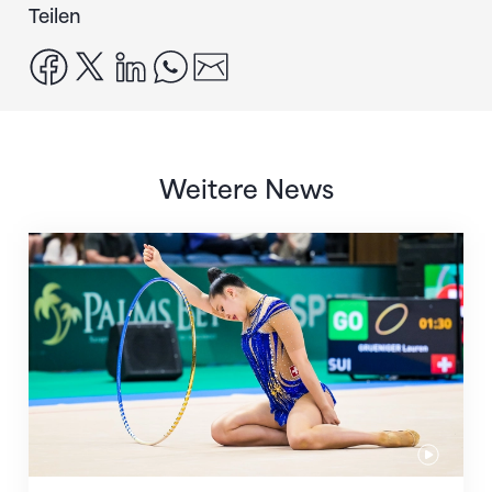
Teilen
facebook
x
linkedin
whatsapp
email
Weitere News
Nächster Halt: Weltmeisterschaft