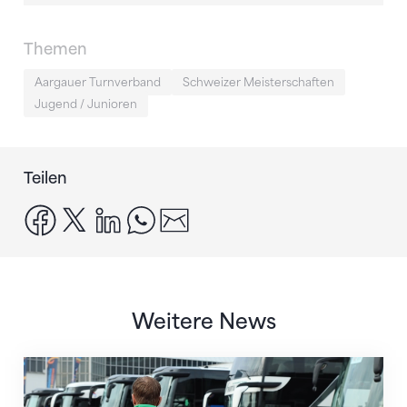
Themen
Aargauer Turnverband
Schweizer Meisterschaften
Jugend / Junioren
Teilen
facebook
x
linkedin
whatsapp
email
Weitere News
Twerenbold wird offizieller Reisepartner des STV