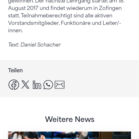
gewinnen. Der nächste Lehrgang startet am 18.
August 2017 und findet wiederum in Zofingen
statt. Teilnahmeberechtigt sind alle aktiven
Vorstandsmitglieder, Funktionäre und Leiter/-
innen.
Text: Daniel Schacher
Teilen
facebook
x
linkedin
whatsapp
email
Weitere News
Nächster Halt: Weltmeisterschaft