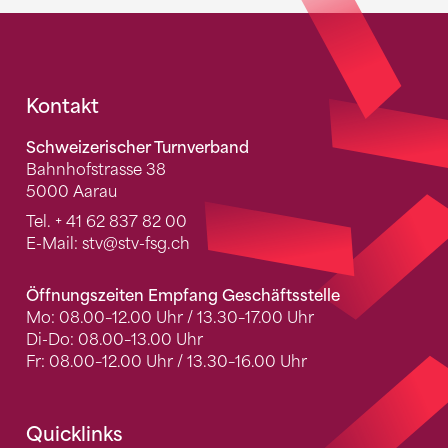
Fusszeile
Kontakt
Schweizerischer Turnverband
Bahnhofstrasse 38
5000 Aarau
Tel.
+ 41 62 837 82 00
E-Mail:
stv
@stv-fsg.ch
Öffnungszeiten Empfang Geschäftsstelle
Mo: 08.00–12.00 Uhr / 13.30–17.00 Uhr
Di-Do: 08.00–13.00 Uhr
Fr: 08.00–12.00 Uhr / 13.30–16.00 Uhr
Quicklinks