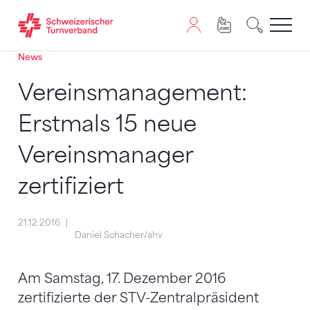
News
Zum Inhalt springen
Zur Sitemap navigieren
Zum Navigieren dieser Seite wird JavaScript benötigt. A
Vereinsmanagement:
Erstmals 15 neue
Vereinsmanager
zertifiziert
21.12.2016
Daniel Schacher/ahv
Am Samstag, 17. Dezember 2016
zertifizierte der STV-Zentralpräsident