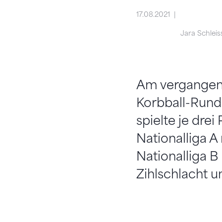
17.08.2021
Jara Schleis
Am vergangene
Korbball-Rund
spielte je drei
Nationalliga A
Nationalliga B
Zihlschlacht un