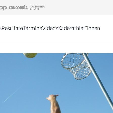
Coop
Concordia
Ochsner Sport
s
Resultate
Termine
Videos
Kaderathlet*innen
tigt. Alternativ können Sie die Sitemap ohne Jav