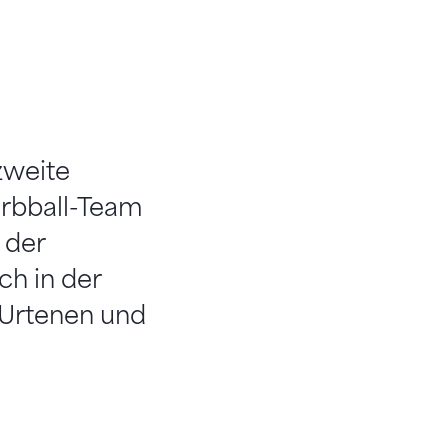
zweite
orbball-Team
 der
ch in der
s Urtenen und