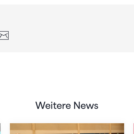
din
whatsapp
email
Weitere News
Mit klaren Zielen nach Zagreb