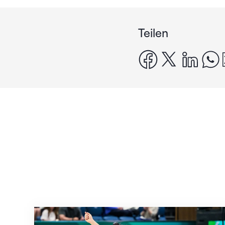
Teilen
facebook
x
linke
Nächster Halt: Weltmeisterschaft