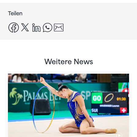
Teilen
facebook
x
linkedin
whatsapp
email
Weitere News
Nächster Halt: Weltmeisterschaft