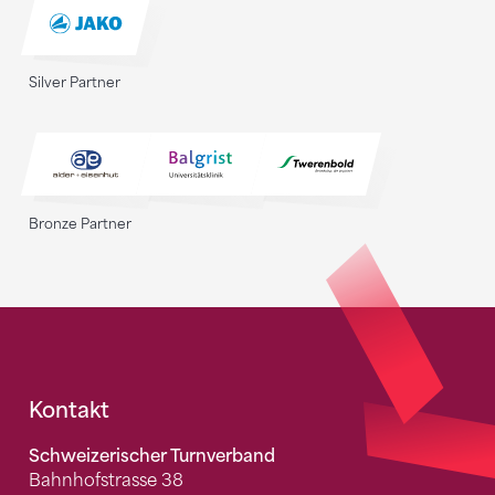
Silver Partner
Bronze Partner
Fusszeile
Kontakt
Schweizerischer Turnverband
Bahnhofstrasse 38