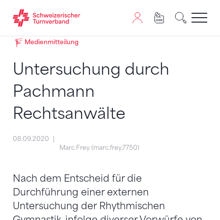
Zum Inhalt springen
Zur Sitemap navigieren
Zum Navigieren dieser Seite wird JavaScript benötigt. A
Medienmitteilung
Untersuchung durch
Pachmann
Rechtsanwälte
08.09.2020
Marc Frey (marc.frey,7750)
Nach dem Entscheid für die
Durchführung einer externen
Untersuchung der Rhythmischen
Gymnastik, infolge diverser Vorwürfe von