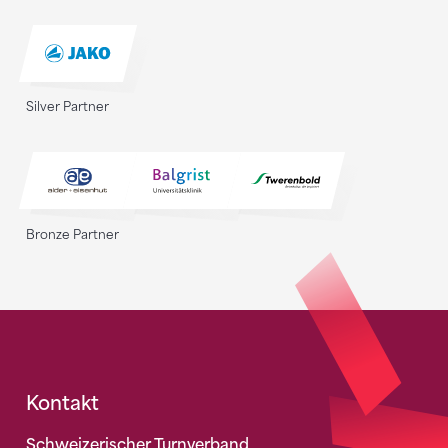
Silver Partner
Bronze Partner
Fusszeile
Kontakt
Schweizerischer Turnverband