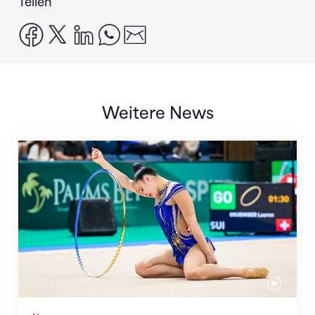
Teilen
facebook
x
linkedin
whatsapp
email
Weitere News
Nächster Halt: Weltmeisterschaft