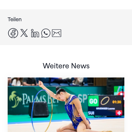
Teilen
facebook
x
linkedin
whatsapp
email
Weitere News
Nächster Halt: Weltmeisterschaft