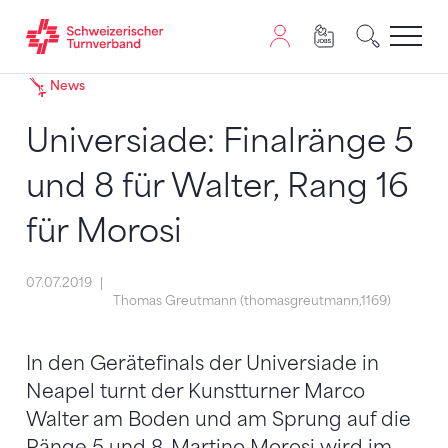
Zum Inhalt springen
Zur Sitemap navigieren
Zum Navigieren dieser Seite wird JavaScript benötigt. A
News
Universiade: Finalränge 5
und 8 für Walter, Rang 16
für Morosi
07.07.2019
Thomas Greutmann (thomasgreutmann,1169)
In den Gerätefinals der Universiade in
Neapel turnt der Kunstturner Marco
Walter am Boden und am Sprung auf die
Ränge 5 und 8. Martino Morosi wird im