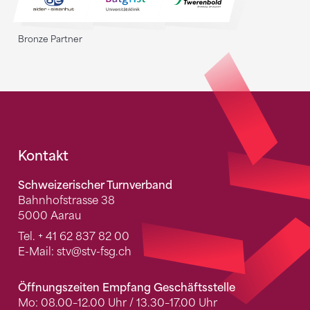
Bronze Partner
Fusszeile
Kontakt
Schweizerischer Turnverband
Bahnhofstrasse 38
5000 Aarau
Tel.
+ 41 62 837 82 00
E-Mail:
stv
@stv-fsg.ch
Öffnungszeiten Empfang Geschäftsstelle
Mo: 08.00–12.00 Uhr / 13.30–17.00 Uhr