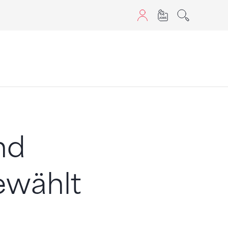
aScript nutzen.
nd
ewählt