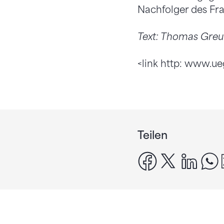
Nachfolger des Fr
Text: Thomas Gre
<link http: www.ue
Teilen
facebook
x
linke