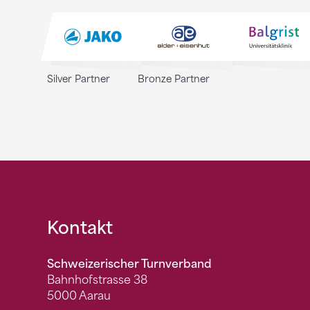
Silver Partner
Bronze Partner
Fusszeile
Kontakt
Schweizerischer Turnverband
Bahnhofstrasse 38
5000 Aarau