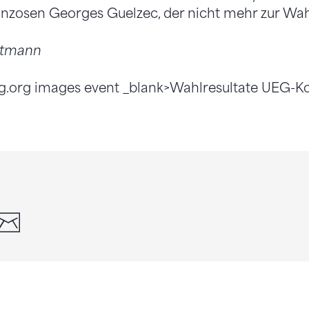
anzosen Georges Guelzec, der nicht mehr zur Wa
utmann
g.org images event _blank>Wahlresultate UEG-Ko
din
whatsapp
email