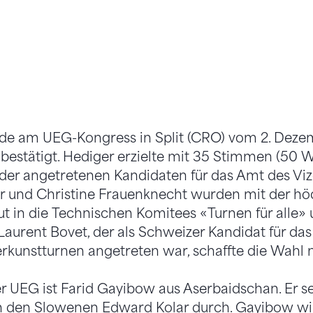
de am UEG-Kongress in Split (CRO) vom 2. Dezem
bestätigt. Hediger erzielte mit 35 Stimmen (50 
 der angetretenen Kandidaten für das Amt des Viz
r und Christine Frauenknecht wurden mit der hö
t in die Technischen Komitees «Turnen für alle»
aurent Bovet, der als Schweizer Kandidat für da
unstturnen angetreten war, schaffte die Wahl n
r UEG ist Farid Gayibow aus Aserbaidschan. Er se
 den Slowenen Edward Kolar durch. Gayibow wi