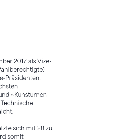
ber 2017 als Vize-
Wahlberechtigte)
e-Präsidenten.
chsten
 und «Kunsturnen
s Technische
icht.
tzte sich mit 28 zu
rd somit