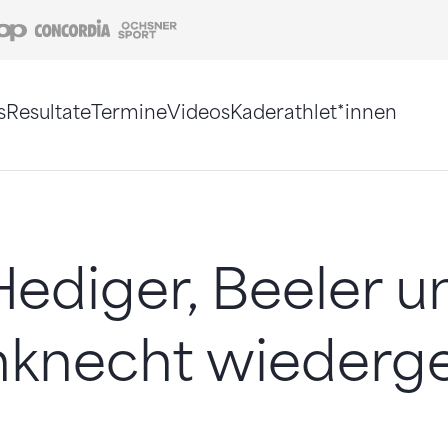
Coop
Concordia
Ochsner Sport
s
Resultate
Termine
Videos
Kaderathlet*innen
tigt. Alternativ können Sie die Sitemap ohne Jav
ediger, Beeler u
nknecht wiederg