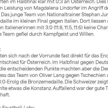
ten im Halbfinal klar mit 0:3 an Österreich. Dies 
 Leistung von Magdalena Lindorfer im Angriff d
 Das junge Team von Nationaltrainer Stephan Jun
ille im kleinen Final gegen Italien. Dort liessen 
Italienerinnen mit 3:0 (11:8, 11:5, 11:6) keine Ch
 Team gefiel durch Kampfgeist und Willen.
z
en sich nach der Vorrunde fast direkt für das Endsp
ntschied für Österreich. Im Halbfinal gegen Deuts
 die entscheidenden Punkte machten aber die Deu
ess das Team von Oliver Lang gegen Tschechien u
:0-Erolg die Bronzemedaille. Die Schweizer zeigt
hlte etwas die Konstanz. Auffallend war der gute 
aft.
 Faustball / ahv