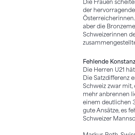
Die Frauen scheiter
der hervorragenden
Österreicherinnen.
aber die Bronzemeda
Schweizerinnen den 
zusammengestellte
Fehlende Konstan
Die Herren U21 hätt
Die Satzdifferenz e
Schweiz zwar mit,
mehr anbrennen li
einem deutlichen 3
gute Ansätze, es fe
Schweizer Mannsch
Markus Roth, Swiss