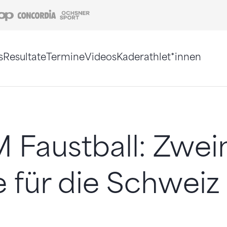
Coop
Concordia
Ochsner Sport
s
Resultate
Termine
Videos
Kaderathlet*innen
tigt. Alternativ können Sie die Sitemap ohne Jav
 Faustball: Zwei
 für die Schweiz