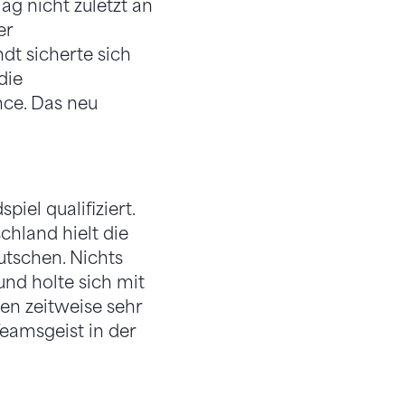
lag nicht zuletzt an
er
dt sicherte sich
die
ance. Das neu
iel qualifiziert.
chland hielt die
tschen. Nichts
nd holte sich mit
en zeitweise sehr
Teamsgeist in der