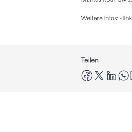
Weitere Infos: <li
Teilen
facebook
x
linke