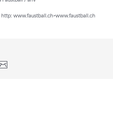
nk http: www.faustball.ch>www.faustball.ch
din
whatsapp
email