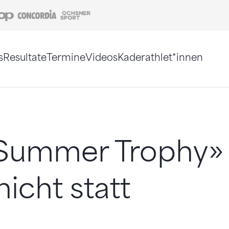
Coop
Concordia
Ochsner Sport
s
Resultate
Termine
Videos
Kaderathlet*innen
tigt. Alternativ können Sie die Sitemap ohne Jav
Summer Trophy» 
nicht statt