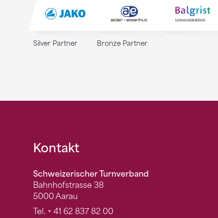
Silver Partner
Bronze Partner
Fusszeile
Kontakt
Schweizerischer Turnverband
Bahnhofstrasse 38
5000 Aarau
Tel.
+ 41 62 837 82 00