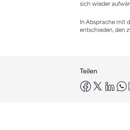
sich wieder aufwä
In Absprache mit 
entschieden, den z
Teilen
facebook
x
linke