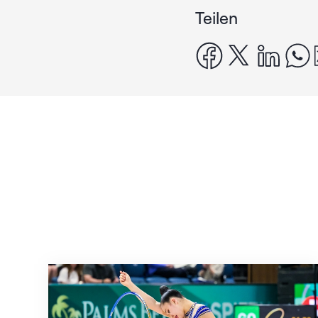
Teilen
facebook
x
linke
Nächster Halt: Weltmeisterschaft