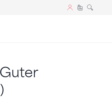
aScript nutzen.
 Guter
)