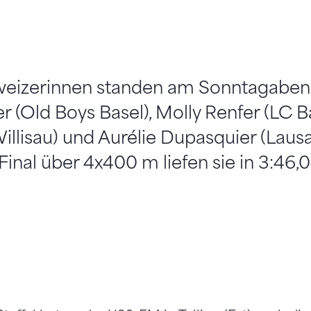
weizerinnen standen am Sonntagabend,
(Old Boys Basel), Molly Renfer (LC Ba
llisau) und Aurélie Dupasquier (Laus
 Final über 4x400 m liefen sie in 3:46,