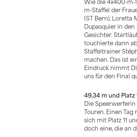
Wie die 4x400-m-St
m-Staffel der Frau
(ST Bern), Loretta
Dupasquier in den H
Gesichter. Startlä
touchierte dann ab
Staffeltrainer Sté
machen. Das ist ei
Eindruck nimmt Dir
uns für den Final qu
49,34 m und Platz 
Die Speerwerferin 
Touren. Einen Tag 
sich mit Platz 11 
doch eine, die an 