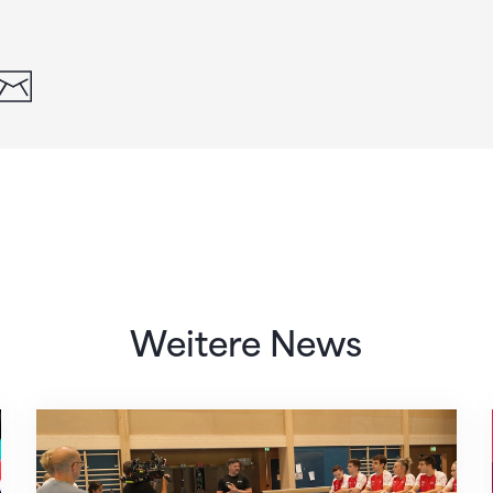
din
whatsapp
email
Weitere News
Mit klaren Zielen nach Zagreb