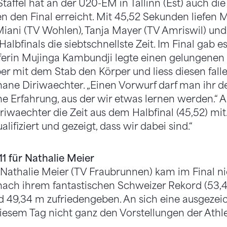
affel hat an der U20-EM in Tallinn (Est) auch di
en den Final erreicht. Mit 45,52 Sekunden liefen
 Miani (TV Wohlen), Tanja Mayer (TV Amriswil) und
albfinals die siebtschnellste Zeit. Im Final gab e
uferin Mujinga Kambundji legte einen gelungenen S
er mit dem Stab den Körper und liess diesen falle
phane Diriwaechter. „Einen Vorwurf darf man ihr 
ne Erfahrung, aus der wir etwas lernen werden.“ A
iwaechter die Zeit aus dem Halbfinal (45,52) mit
alifiziert und gezeigt, dass wir dabei sind.“
11 für Nathalie Meier
Nathalie Meier (TV Fraubrunnen) kam im Final nic
nach ihrem fantastischen Schweizer Rekord (53,
und 49,34 m zufriedengeben. An sich eine ausgeze
diesem Tag nicht ganz den Vorstellungen der Athle