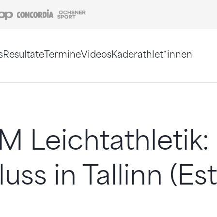
Coop
Concordia
Ochsner Sport
s
Resultate
Termine
Videos
Kaderathlet*innen
tigt. Alternativ können Sie die Sitemap ohne Jav
 Leichtathletik:
ss in Tallinn (Est