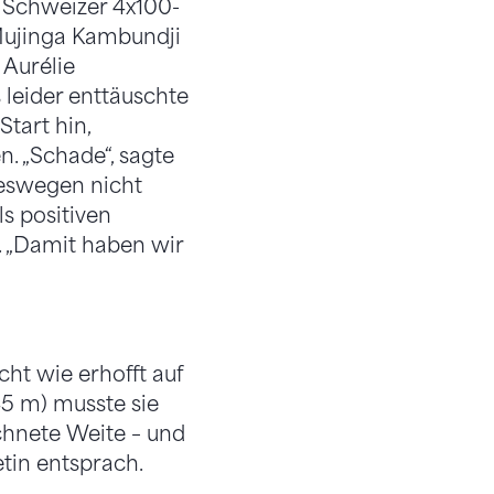
e Schweizer 4x100-
 Mujinga Kambundji
 Aurélie
s leider enttäuschte
tart hin,
n. „Schade“, sagte
deswegen nicht
ls positiven
. „Damit haben wir
ht wie erhofft auf
45 m) musste sie
ichnete Weite – und
tin entsprach.