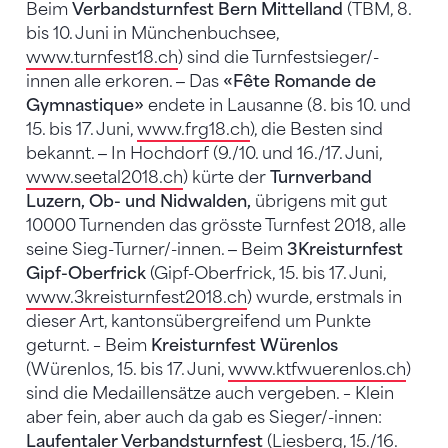
Beim
Verbandsturnfest Bern Mittelland
(TBM, 8.
bis 10. Juni in Münchenbuchsee,
www.turnfest18.ch
) sind die Turnfestsieger/-
innen alle erkoren. ‒ Das
«Fête Romande de
Gymnastique»
endete in Lausanne (8. bis 10. und
15. bis 17. Juni,
www.frg18.ch
), die Besten sind
bekannt. ‒ In Hochdorf (9./10. und 16./17. Juni,
www.seetal2018.ch
) kürte der
Turnverband
Luzern, Ob- und Nidwalden,
übrigens mit gut
10000 Turnenden das grösste Turnfest 2018, alle
seine Sieg-Turner/-innen. ‒ Beim
3Kreisturnfest
Gipf-Oberfrick
(Gipf-Oberfrick, 15. bis 17. Juni,
www.3kreisturnfest2018.ch
) wurde, erstmals in
dieser Art, kantonsübergreifend um Punkte
geturnt. – Beim
Kreisturnfest Würenlos
(Würenlos, 15. bis 17. Juni,
www.ktfwuerenlos.ch
)
sind die Medaillensätze auch vergeben. – Klein
aber fein, aber auch da gab es Sieger/-innen:
Laufentaler Verbandsturnfest
(Liesberg, 15./16.