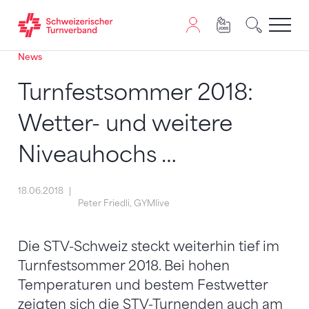
News
Zum Inhalt springen
Zur Sitemap navigieren
Zum Navigieren dieser Seite wird JavaScript benötigt. A
Turnfestsommer 2018:
Wetter- und weitere
Niveauhochs …
18.06.2018
Peter Friedli, GYMlive
Die STV-Schweiz steckt weiterhin tief im
Turnfestsommer 2018. Bei hohen
Temperaturen und bestem Festwetter
zeigten sich die STV-Turnenden auch am