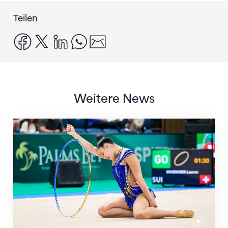
Teilen
facebook
x
linkedin
whatsapp
email
Weitere News
Nächster Halt: Weltmeisterschaft