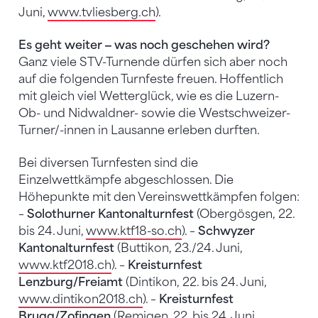
Juni,
www.tvliesberg.ch
).
Es geht weiter ‒ was noch geschehen wird?
Ganz viele STV-Turnende dürfen sich aber noch
auf die folgenden Turnfeste freuen. Hoffentlich
mit gleich viel Wetterglück, wie es die Luzern-
Ob- und Nidwaldner- sowie die Westschweizer-
Turner/-innen in Lausanne erleben durften.
Bei diversen Turnfesten sind die
Einzelwettkämpfe abgeschlossen. Die
Höhepunkte mit den Vereinswettkämpfen folgen:
–
Solothurner Kantonalturnfest
(Obergösgen, 22.
bis 24. Juni,
www.ktf18-so.ch
). –
Schwyzer
Kantonalturnfest
(Buttikon, 23./24. Juni,
www.ktf2018.ch
). –
Kreisturnfest
Lenzburg/Freiamt
(Dintikon, 22. bis 24. Juni,
www.dintikon2018.ch
). –
Kreisturnfest
Brugg/Zofingen
(Remigen, 22. bis 24. Juni,