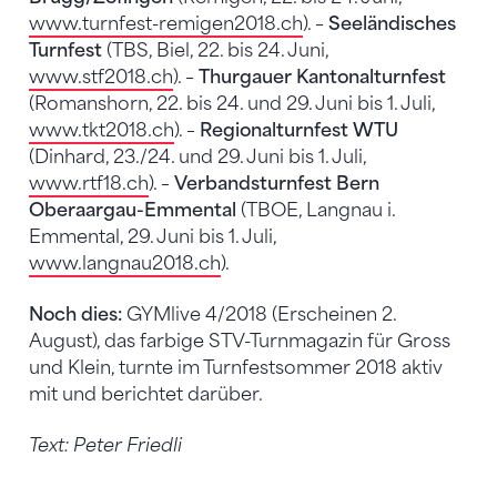
www.turnfest-remigen2018.ch
). –
Seeländisches
Turnfest
(TBS, Biel, 22. bis 24. Juni,
www.stf2018.ch
). –
Thurgauer Kantonalturnfest
(Romanshorn, 22. bis 24. und 29. Juni bis 1. Juli,
www.tkt2018.ch
). –
Regionalturnfest WTU
(Dinhard, 23./24. und 29. Juni bis 1. Juli,
www.rtf18.ch
). –
Verbandsturnfest Bern
Oberaargau-Emmental
(TBOE, Langnau i.
Emmental, 29. Juni bis 1. Juli,
www.langnau2018.ch
).
Noch dies:
GYMlive 4/2018 (Erscheinen 2.
August), das farbige STV-Turnmagazin für Gross
und Klein, turnte im Turnfestsommer 2018 aktiv
mit und berichtet darüber.
Text: Peter Friedli