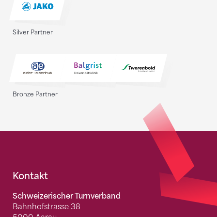
Silver Partner
Bronze Partner
Fusszeile
Kontakt
Schweizerischer Turnverband
Bahnhofstrasse 38