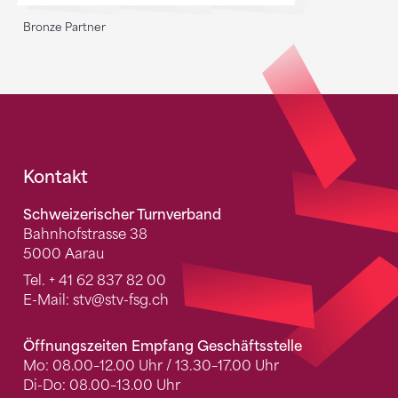
Bronze Partner
Fusszeile
Kontakt
Schweizerischer Turnverband
Bahnhofstrasse 38
5000 Aarau
Tel.
+ 41 62 837 82 00
E-Mail:
stv
@stv-fsg.ch
Öffnungszeiten Empfang Geschäftsstelle
Mo: 08.00–12.00 Uhr / 13.30–17.00 Uhr
Di-Do: 08.00–13.00 Uhr