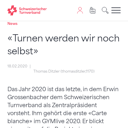
News
Zum Inhalt springen
Zur Sitemap navigieren
Zum Navigieren dieser Seite wird JavaScript benötigt. A
«Turnen werden wir noch
selbst»
18.02.2020
Thomas Ditzler (thomasditzler,1170)
Das Jahr 2020 ist das letzte, in dem Erwin
Grossenbacher dem Schweizerischen
Turnverband als Zentralpräsident
vorsteht. Ihm gehört die erste «Carte
blanche» im GYMlive 2020. Er blickt