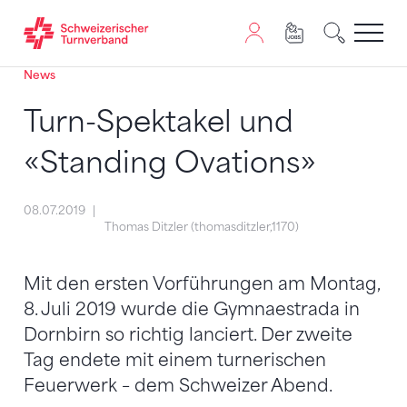
News
Zum Inhalt springen
Zur Sitemap navigieren
Zum Navigieren dieser Seite wird JavaScript benötigt. A
Turn-Spektakel und
«Standing Ovations»
08.07.2019
Thomas Ditzler (thomasditzler,1170)
Mit den ersten Vorführungen am Montag,
8. Juli 2019 wurde die Gymnaestrada in
Dornbirn so richtig lanciert. Der zweite
Tag endete mit einem turnerischen
Feuerwerk – dem Schweizer Abend.