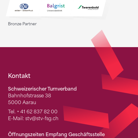
Bronze Partner
Fusszeile
Kontakt
Schweizerischer Turnverband
Bahnhofstrasse 38
5000 Aarau
Tel.
+ 41 62 837 82 00
E-Mail:
stv
@stv-fsg.ch
Öffnungszeiten Empfang Geschäftsstelle