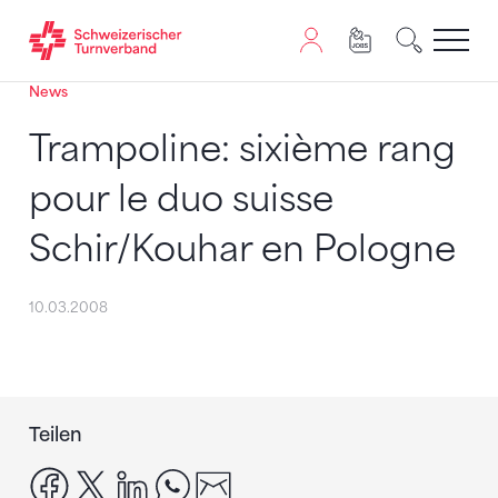
News
Zum Inhalt springen
Zur Sitemap navigieren
Zum Navigieren dieser Seite wird JavaScript benötigt. A
Trampoline: sixième rang
pour le duo suisse
Schir/Kouhar en Pologne
10.03.2008
Teilen
facebook
x
linkedin
whatsapp
email