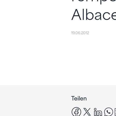
Albace
19.06.2012
Teilen
facebook
x
linke