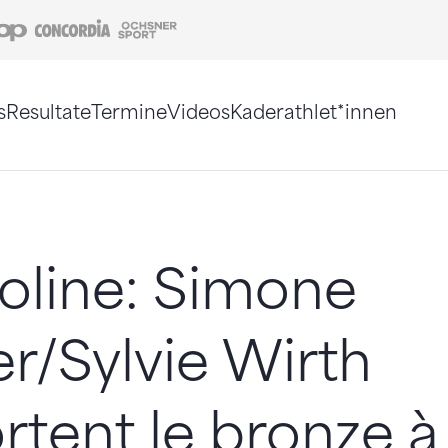
Coop
Concordia
Ochsner Sport
s
Resultate
Termine
Videos
Kaderathlet*innen
tigt. Alternativ können Sie die Sitemap ohne Jav
oline: Simone
r/Sylvie Wirth
tent le bronze à