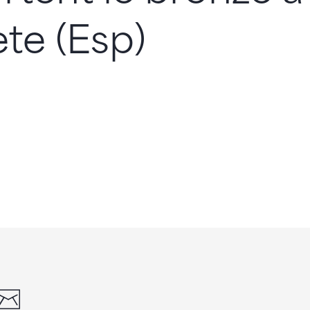
te (Esp)
din
whatsapp
email