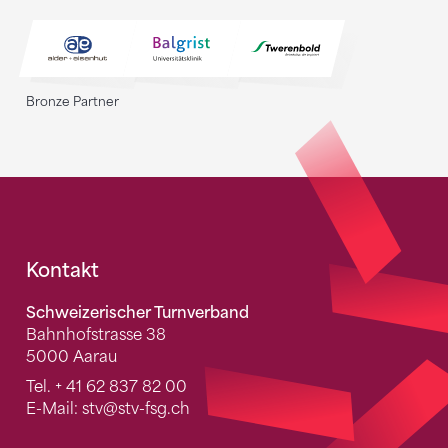
Bronze Partner
Fusszeile
Kontakt
Schweizerischer Turnverband
Bahnhofstrasse 38
5000 Aarau
Tel.
+ 41 62 837 82 00
E-Mail:
stv
@stv-fsg.ch