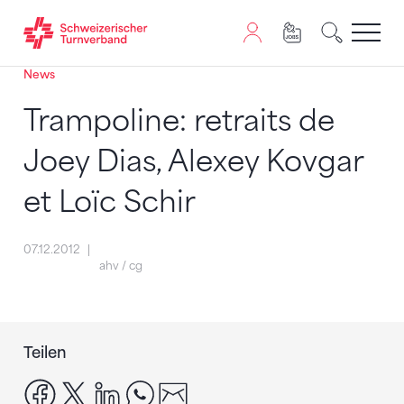
News
Zum Inhalt springen
Zur Sitemap navigieren
Zum Navigieren dieser Seite wird JavaScript benötigt. A
Trampoline: retraits de
Joey Dias, Alexey Kovgar
et Loïc Schir
07.12.2012
ahv / cg
Teilen
facebook
x
linkedin
whatsapp
email