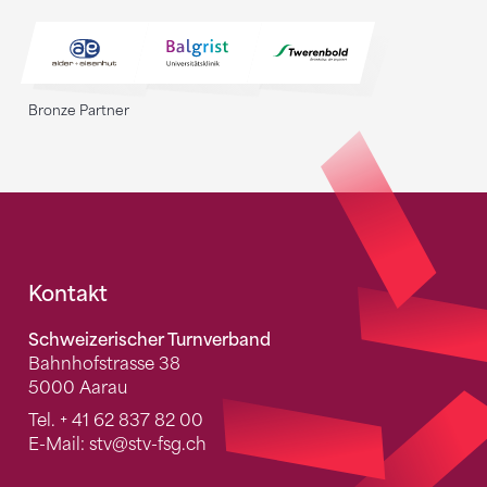
Bronze Partner
Fusszeile
Kontakt
Schweizerischer Turnverband
Bahnhofstrasse 38
5000 Aarau
Tel.
+ 41 62 837 82 00
E-Mail:
stv
@stv-fsg.ch