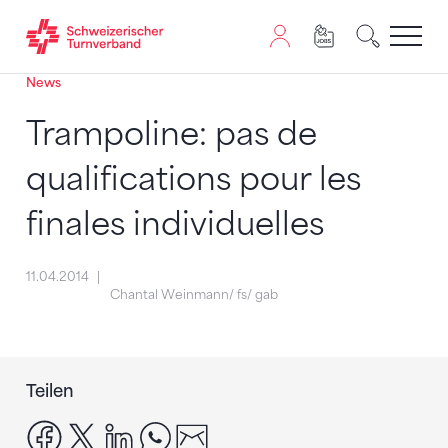
News
Zum Inhalt springen
Zur Sitemap navigieren
Zum Navigieren dieser Seite wird JavaScript benötigt. A
Trampoline: pas de
qualifications pour les
finales individuelles
11.04.2014
Chantal Weinmann/ fs/ gab
Teilen
facebook
x
linkedin
whatsapp
email