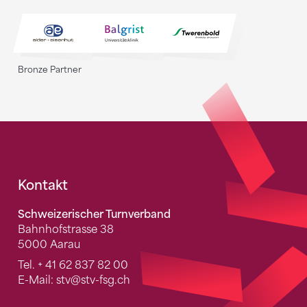
Bronze Partner
Fusszeile
Kontakt
Schweizerischer Turnverband
Bahnhofstrasse 38
5000 Aarau
Tel.
+ 41 62 837 82 00
E-Mail:
stv
@stv-fsg.ch