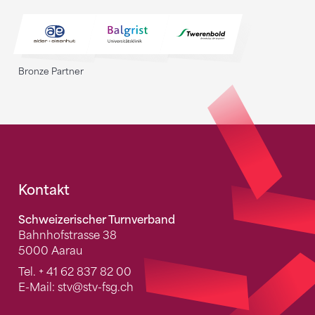
Bronze Partner
Fusszeile
Kontakt
Schweizerischer Turnverband
Bahnhofstrasse 38
5000 Aarau
Tel.
+ 41 62 837 82 00
E-Mail:
stv
@stv-fsg.ch