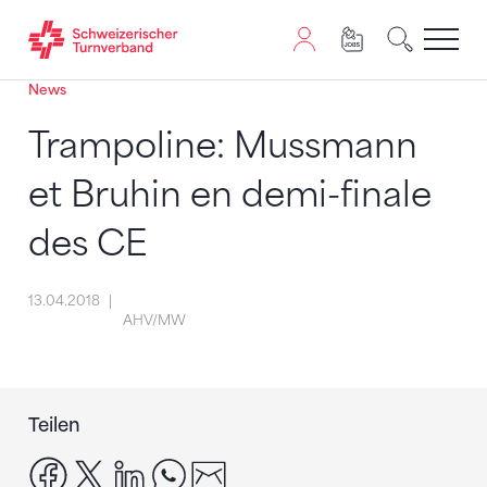
News
Zum Inhalt springen
Zur Sitemap navigieren
Zum Navigieren dieser Seite wird JavaScript benötigt. A
Trampoline: Mussmann
et Bruhin en demi-finale
des CE
13.04.2018
AHV/MW
Teilen
facebook
x
linkedin
whatsapp
email