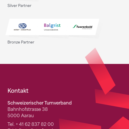
Silver Partner
Bronze Partner
Fusszeile
Kontakt
Schweizerischer Turnverband
Bahnhofstrasse 38
5000 Aarau
Tel.
+ 41 62 837 82 00