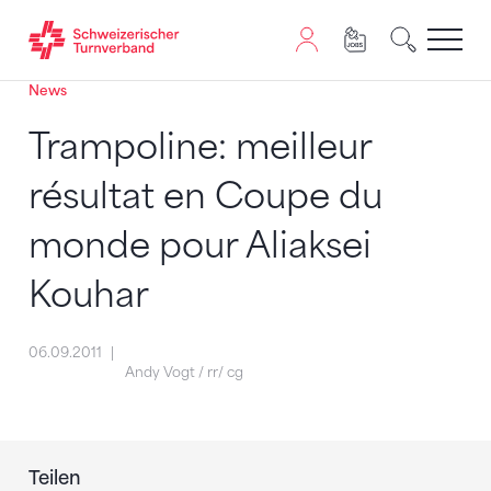
News
Zum Inhalt springen
Zur Sitemap navigieren
Zum Navigieren dieser Seite wird JavaScript benötigt. A
Trampoline: meilleur
résultat en Coupe du
monde pour Aliaksei
Kouhar
06.09.2011
Andy Vogt / rr/ cg
Teilen