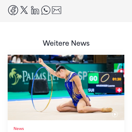
facebook
x
linkedin
whatsapp
email
Weitere News
Nächster Halt: Weltmeisterschaft
News