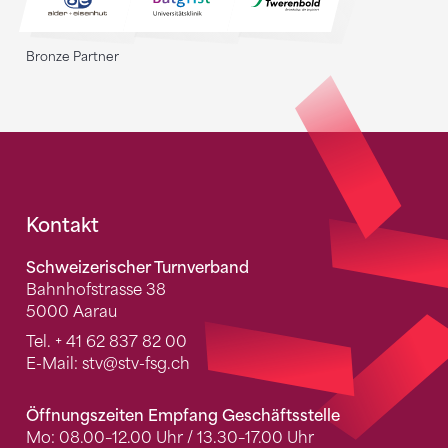
Bronze Partner
Fusszeile
Kontakt
Schweizerischer Turnverband
Bahnhofstrasse 38
5000 Aarau
Tel.
+ 41 62 837 82 00
E-Mail:
stv
@stv-fsg.ch
Öffnungszeiten Empfang Geschäftsstelle
Mo: 08.00–12.00 Uhr / 13.30–17.00 Uhr